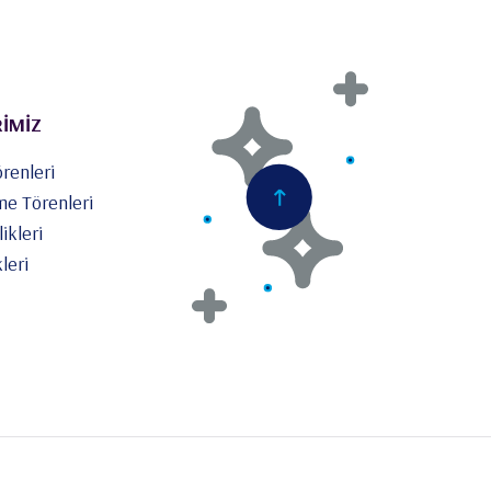
RİMİZ
renleri
me Törenleri
ikleri
leri