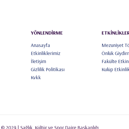
YÖNLENDİRME
ETKİNLİKLE
Anasayfa
Mezuniyet Tö
Etkinliklerimiz
Önlük Giydir
İletişim
Fakülte Etkinl
Gizlilik Politikası
Kulüp Etkinlik
Kvkk
© 2024 | Sağlık, Kültür ve Spor Daire Başkanlığı