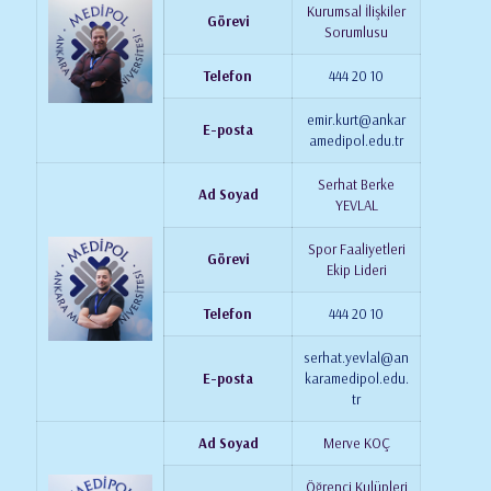
Kurumsal İlişkiler
Görevi
Sorumlusu
Telefon
444 20 10
emir.kurt@ankar
E-posta
amedipol.edu.tr
Serhat Berke
Ad Soyad
YEVLAL
Spor Faaliyetleri
Görevi
Ekip Lideri
Telefon
444 20 10
serhat.yevlal@an
E-posta
karamedipol.edu.
tr
Ad Soyad
Merve KOÇ
Öğrenci Kulüpleri