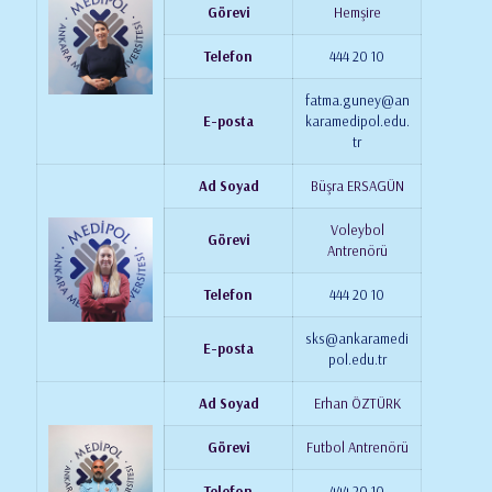
Görevi
Hemşire
Telefon
444 20 10
fatma.guney@an
E-posta
karamedipol.edu.
tr
Ad Soyad
Büşra ERSAGÜN
Voleybol
Görevi
Antrenörü
Telefon
444 20 10
sks@ankaramedi
E-posta
pol.edu.tr
Ad Soyad
Erhan ÖZTÜRK
Görevi
Futbol Antrenörü
Telefon
444 20 10