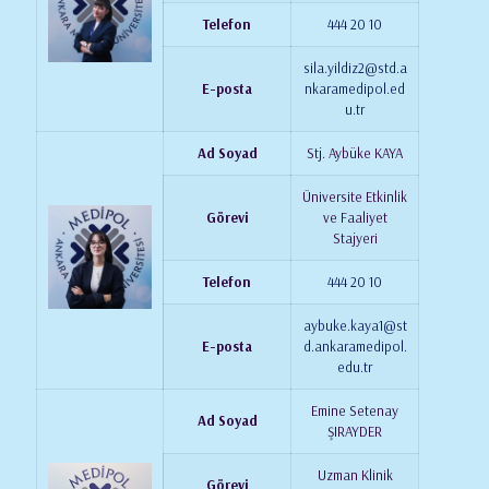
Telefon
444 20 10
sila.yildiz2@std.a
E-posta
nkaramedipol.ed
u.tr
Ad Soyad
Stj. Aybüke KAYA
Üniversite Etkinlik
Görevi
ve Faaliyet
Stajyeri
Telefon
444 20 10
aybuke.kaya1@st
E-posta
d.ankaramedipol.
edu.tr
Emine Setenay
Ad Soyad
ŞIRAYDER
Uzman Klinik
Görevi