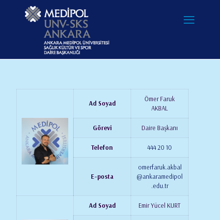
Ömer Faruk
Ad Soyad
AKBAL
Görevi
Daire Başkanı
Telefon
444 20 10
omerfaruk.akbal
E-posta
@ankaramedipol
.edu.tr
Ad Soyad
Emir Yücel KURT