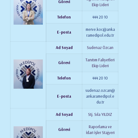
Görevi
Ekip Lideri
Telefon
444 20 10
merve.koc@anka
E-posta
ramedipol.edu.tr
Ad Soyad
Sudenaz Özcan
Tanıtım Faliyetleri
Görevi
Ekip Lideri
Telefon
444 20 10
sudenaz.ozcan@
E-posta
ankaramedipol.e
du.tr
Ad Soyad
Stj. Sıla YILDIZ
Raporlama ve
Görevi
İdari İşler Stajyeri