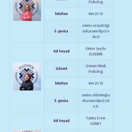
Psikolog
Telefon
444 20 10
emine.sirayder@
E-posta
ankaramedipol.e
du.tr
Emine Şeyda
Ad Soyad
ELDEMİR
Uzman Klinik
Görevi
Psikolog
Telefon
444 20 10
emine.eldemir@a
E-posta
nkaramedipol.ed
u.tr
Fatma Ecem
Ad Soyad
GÜNEY